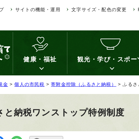
プ
サイトの機能・運用
文字サイズ・配色の変更
健康・福祉
観光・学び・スポー
税金
>
個人の市民税
>
寄附金控除（ふるさと納税）
> ふる
さと納税ワンストップ特例制度