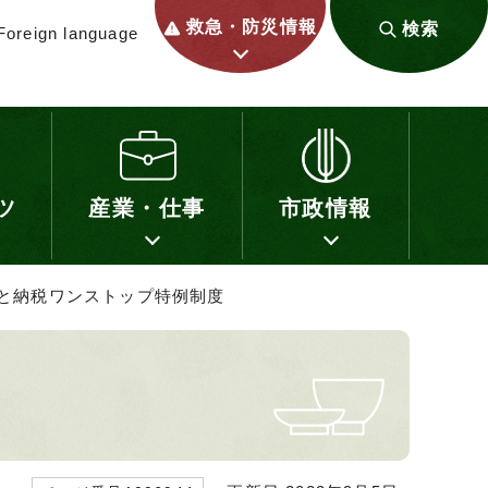
救急・防災情報
検索
Foreign language
ツ
産業・仕事
市政情報
さと納税ワンストップ特例制度