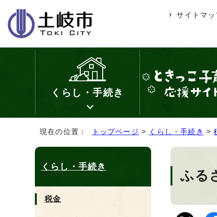
サイトマッ
くらし・手続き
現在の位置：
トップページ
>
くらし・手続き
>
くらし・手続き
ふる
税金