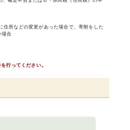
め、確定申告または市・県民税（住民税）の申
間に住所などの変更があった場合で、寄附をした
い場合
告を行ってください。