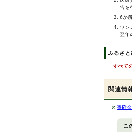
医療
告を
6か
ワン
翌年
ふるさと
すべての
関連情
寄附
こ