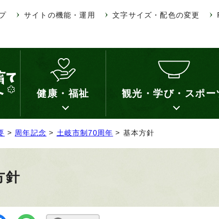
プ
サイトの機能・運用
文字サイズ・配色の変更
健康・福祉
観光・学び・スポー
要
>
周年記念
>
土岐市制70周年
> 基本方針
方針