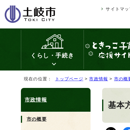
サイトマッ
くらし・手続き
現在の位置：
トップページ
>
市政情報
>
市の概
市政情報
基本
市の概要