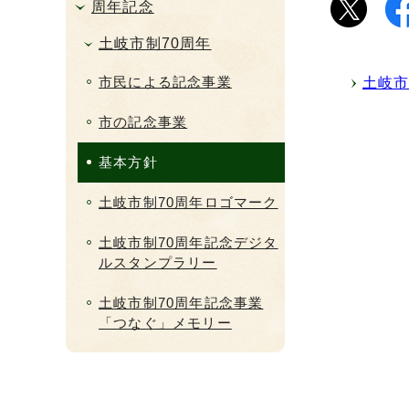
周年記念
土岐市制70周年
市民による記念事業
土岐市
市の記念事業
基本方針
土岐市制70周年ロゴマーク
土岐市制70周年記念デジタ
ルスタンプラリー
土岐市制70周年記念事業
「つなぐ」メモリー