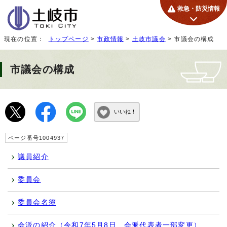
救急・防災情報
現在の位置：
トップページ
>
市政情報
>
土岐市議会
> 市議会の構成
市議会の構成
いいね！
ページ番号1004937
議員紹介
委員会
委員会名簿
会派の紹介（令和7年5月8日 会派代表者一部変更）