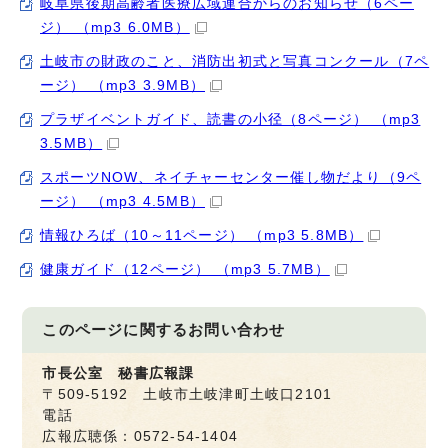
岐阜県後期高齢者医療広域連合からのお知らせ（6ペー
ジ） （mp3 6.0MB）
土岐市の財政のこと、消防出初式と写真コンクール（7ペ
ージ） （mp3 3.9MB）
プラザイベントガイド、読書の小径（8ページ） （mp3
3.5MB）
スポーツNOW、ネイチャーセンター催し物だより（9ペ
ージ） （mp3 4.5MB）
情報ひろば（10～11ページ） （mp3 5.8MB）
健康ガイド（12ページ） （mp3 5.7MB）
このページに関する
お問い合わせ
市長公室 秘書広報課
〒509-5192 土岐市土岐津町土岐口2101
電話
広報広聴係：0572-54-1404