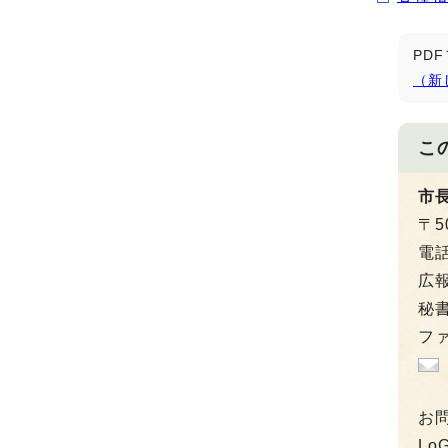
PD
（新
こ
市
〒5
電
広報
秘書
ファ
お
L