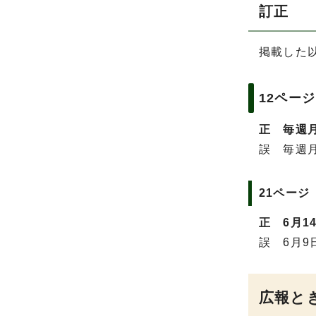
訂正
掲載した
12ペー
正 毎週月
誤 毎週
21ペー
正 6月1
誤 6月9
広報とき