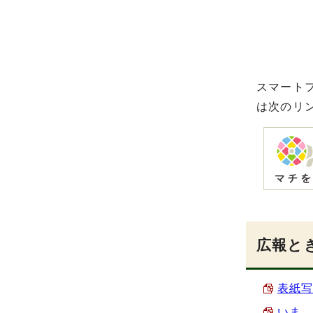
スマート
は次のリ
広報とき
表紙写
いま、