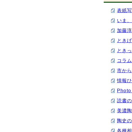
表紙写
いま、
加藤淳
ときげ
ときっ
コラム
市から
情報ひ
Phot
読書の
美濃陶
陶史の
各種相