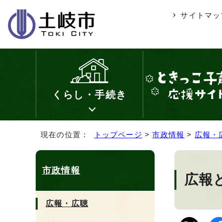
サイトマッ
くらし・手続き
現在の位置：
トップページ
>
市政情報
>
広報・
市政情報
広報と
広報・広聴