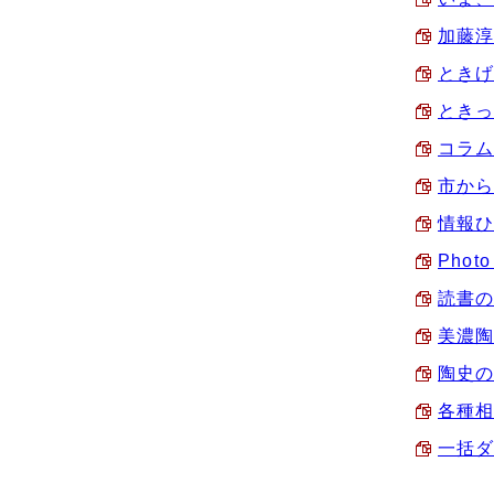
加藤淳
ときげ
ときっ
コラム
市から
情報ひ
Phot
読書の
美濃陶
陶史の
各種相
一括ダ