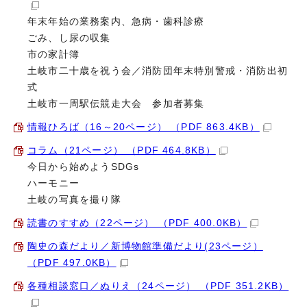
年末年始の業務案内、急病・歯科診療
ごみ、し尿の収集
市の家計簿
土岐市二十歳を祝う会／消防団年末特別警戒・消防出初
式
土岐市一周駅伝競走大会 参加者募集
情報ひろば（16～20ページ） （PDF 863.4KB）
コラム（21ページ） （PDF 464.8KB）
今日から始めようSDGs
ハーモニー
土岐の写真を撮り隊
読書のすすめ（22ページ） （PDF 400.0KB）
陶史の森だより／新博物館準備だより(23ページ）
（PDF 497.0KB）
各種相談窓口／ぬりえ（24ページ） （PDF 351.2KB）