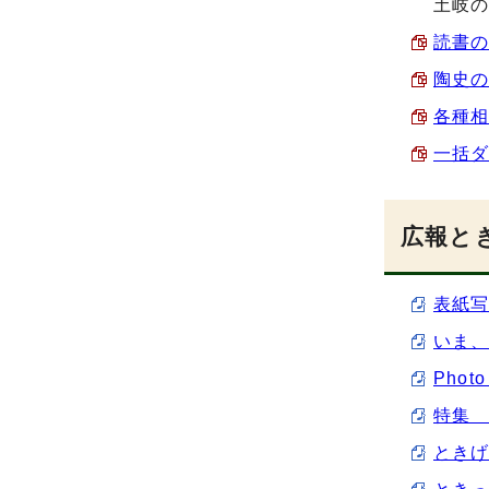
土岐
読書の
陶史の
各種相
一括ダ
広報とき
表紙写
いま、
Phot
特集 
ときげ