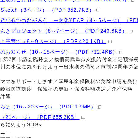
o Sketch（3ページ） （PDF 352.7KB）
遊び心でつながろう ー文化YEAR（4～5ページ） （PDF 
んきプロジェクト（6～7ページ） （PDF 243.8KB）
こ子育て（8～9ページ） （PDF 420.1KB）
のお知らせ（10～15ページ） （PDF 712.4KB）
年第2回市議会臨時会／物価高騰重点支援給付金／定額減
川の水位に気を付けようー出水期の備え／市制70周年の
のママをサポートします／国民年金保険料の免除申請を受け
高齢者医療制度 保険証の更新・保険料額決定／介護保険 
家計簿
ろば（16～20ページ） （PDF 1.9MB）
（21ページ） （PDF 655.3KB）
ら始めようSDGs
モニー