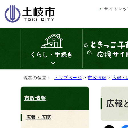
サイトマッ
くらし・手続き
現在の位置：
トップページ
>
市政情報
>
広報・
市政情報
広報と
広報・広聴