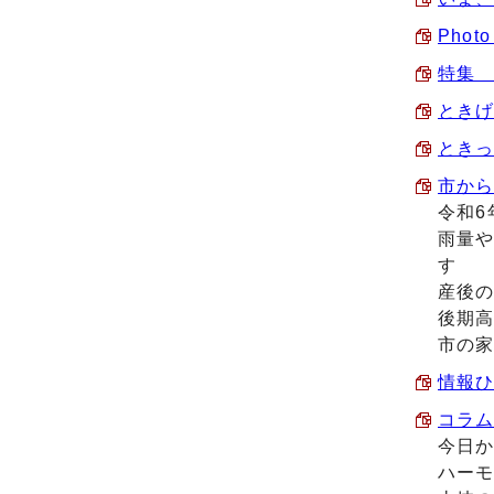
Phot
特集 
ときげ
ときっ
市から
令和6
雨量や
す
産後
後期
市の
情報ひ
コラム
今日か
ハー