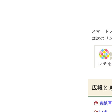
スマート
は次のリ
広報とき
表紙写
いま、