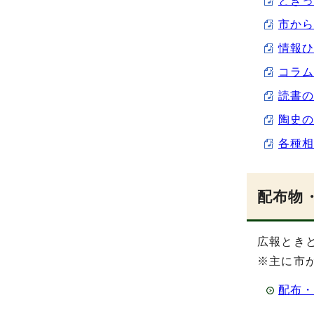
ときっ
市から
情報ひ
コラム
読書の
陶史の
各種相
配布物
広報とき
※主に市
配布