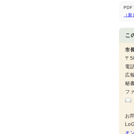
PD
（新
こ
市
〒5
電
広報
秘書
ファ
お
L
オ