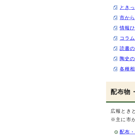
ときっ
市から
情報ひ
コラム
読書の
陶史の
各種相
配布物
広報とき
※主に市
配布