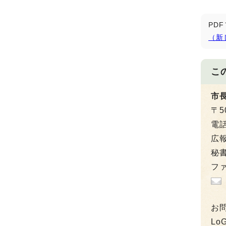
PD
（新
こ
市
〒5
電
広報
秘書
ファ
お
L