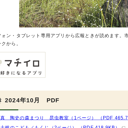
フォン・タブレット専用アプリから広報ときが読めます。
ンクから。
 2024年10月 PDF
真 陶史の森まつり 昆虫教室（1ページ） （PDF 465.7
土岐のこども／もくじ（2ページ） （PDF 418.9KB）