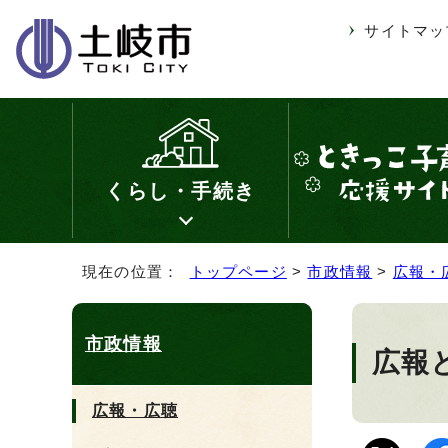
サイトマッ
くらし・手続き
現在の位置：
トップページ
>
市政情報
>
広報・
市政情報
広報と
広報・広聴