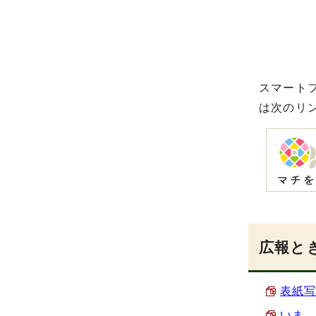
スマート
は次のリ
広報とき
表紙写
いま、