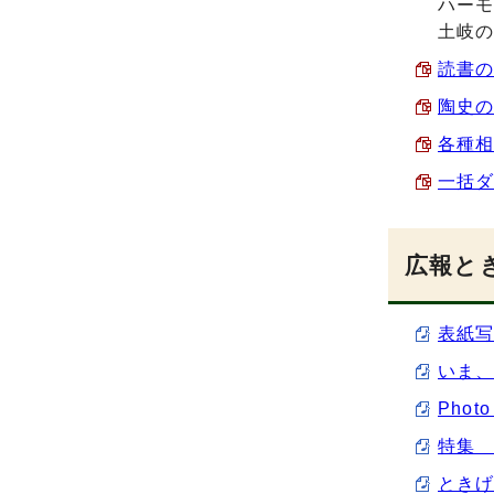
ハー
土岐
読書の
陶史の
各種相
一括ダ
広報とき
表紙写
いま、
Phot
特集 
ときげ