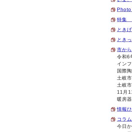
Phot
特集 
ときげ
ときっ
市から
令和6
イン
国際陶
土岐
土岐
11月
暖房
情報ひ
コラム
今日か