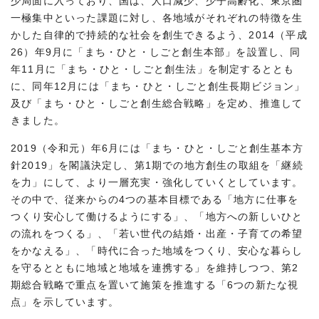
少局面に入っており、国は、人口減少、少子高齢化、東京圏
一極集中といった課題に対し、各地域がそれぞれの特徴を生
かした自律的で持続的な社会を創生できるよう、2014（平成
26）年9月に「まち・ひと・しごと創生本部」を設置し、同
年11月に「まち・ひと・しごと創生法」を制定するととも
に、同年12月には「まち・ひと・しごと創生長期ビジョン」
及び「まち・ひと・しごと創生総合戦略」を定め、推進して
きました。
2019（令和元）年6月には「まち・ひと・しごと創生基本方
針2019」を閣議決定し、第1期での地方創生の取組を「継続
を力」にして、より一層充実・強化していくとしています。
その中で、従来からの4つの基本目標である「地方に仕事を
つくり安心して働けるようにする」、「地方への新しいひと
の流れをつくる」、「若い世代の結婚・出産・子育ての希望
をかなえる」、「時代に合った地域をつくり、安心な暮らし
を守るとともに地域と地域を連携する」を維持しつつ、第2
期総合戦略で重点を置いて施策を推進する「6つの新たな視
点」を示しています。