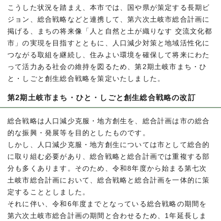
こうした状況を踏まえ、本市では、国や県が策定する長期ビ
ジョン、総合戦略などと連携して、第六次土岐市総合計画に
掲げる、まちの将来像「人と自然と土が織りなす 交流文化都
市」の実現を目指すとともに、人口減少対策と地域活性化に
つながる取組を継続し、住みよい環境を確保して将来にわた
って活力ある社会の維持を図るため、第2期土岐市まち・ひ
と・しごと創生総合戦略を策定いたしました。
第2期土岐市まち・ひと・しごと創生総合戦略の改訂
総合戦略は人口減少克服・地方創生を、総合計画は市の総合
的な振興・発展等を目的としたものです。
しかし、人口減少克服・地方創生については市として総合的
に取り組む必要があり、総合戦略と総合計画では重複する部
分も多くあります。そのため、令和8年度から始まる第七次
土岐市総合計画において、総合戦略と総合計画を一体的に策
定することとしました。
それに伴い、令和6年度までとなっている総合戦略の期間を
第六次土岐市総合計画の期間と合わせるため、1年延長しま