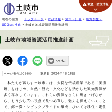
救急・防災情報
現在の位置：
トップページ
>
市政情報
>
施策・計画
>
地方創生・
SDGsの推進
> 土岐市地域資源活用推進計画
土岐市地域資源活用推進計画
いいね！
更新日 2024年4月18日
ページ番号1008680
私たちが暮らす土岐市には、大切な伝統産業である「美濃
焼」をはじめ、自然・歴史・文化などを活かした観光資源が
多く存在しています。これらの資源をさらに磨き上げなが
ら、もう少し広い視点で見つめ直し、魅力を伝えていくこと
で、郷土愛・シビックプライドの醸成、ひいては移住・定住