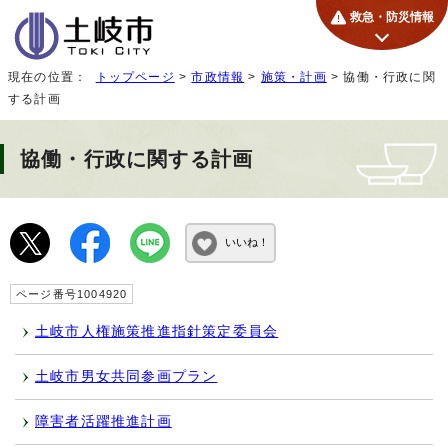
救急・防災情報
現在の位置：
トップページ
>
市政情報
>
施策・計画
> 協働・行政に関
する計画
協働・行政に関する計画
いいね！
ページ番号1004920
土岐市人権施策推進指針策定委員会
土岐市男女共同参画プラン
障害者活躍推進計画