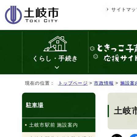
サイトマッ
くらし・手続き
現在の位置：
トップページ
>
市政情報
>
施設案
駐車場
土岐
土岐市駅前 施設案内