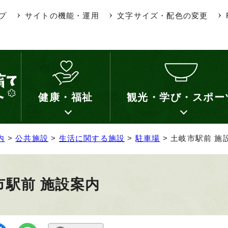
プ
サイトの機能・運用
文字サイズ・配色の変更
健康・福祉
観光・学び・スポー
内
>
公共施設
>
生活に関する施設
>
駐車場
> 土岐市駅前 施
市駅前 施設案内