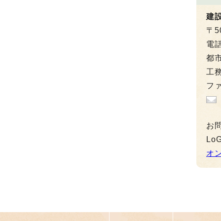
建
〒5
電
都市
工務
ファ
お
L
オ