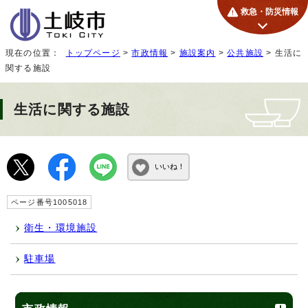
救急・防災情報
現在の位置：
トップページ
>
市政情報
>
施設案内
>
公共施設
> 生活に
関する施設
生活に関する施設
いいね！
ページ番号1005018
衛生・環境施設
駐車場