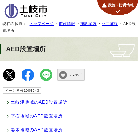
救急・防災情報
現在の位置：
トップページ
>
市政情報
>
施設案内
>
公共施設
> AED設
置場所
AED設置場所
いいね！
ページ番号1005043
土岐津地域のAED設置場所
下石地域のAED設置場所
妻木地域のAED設置場所