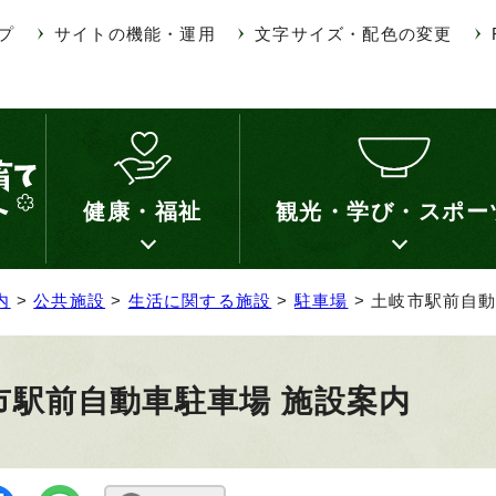
プ
サイトの機能・運用
文字サイズ・配色の変更
健康・福祉
観光・学び・スポー
内
>
公共施設
>
生活に関する施設
>
駐車場
> 土岐市駅前自
市駅前自動車駐車場 施設案内