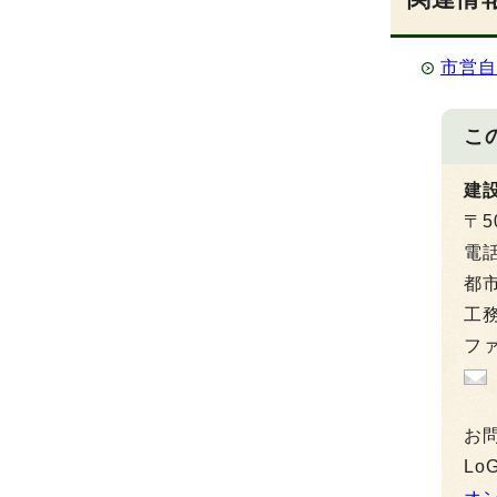
市営
こ
建
〒5
電
都市
工務
ファ
お
L