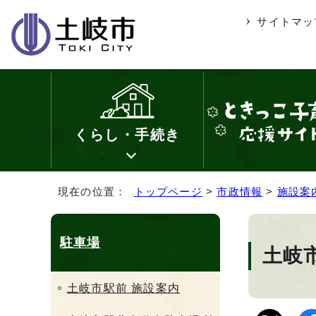
サイトマッ
くらし・手続き
現在の位置：
トップページ
>
市政情報
>
施設案
駐車場
土岐
土岐市駅前 施設案内