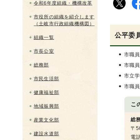
令和6年度組織・機構改革
市役所の組織を紹介します
（土岐市行政組織機構図）
公平委
組織一覧
市長公室
市職
総務部
市職
市立
市民生活部
市職
健康福祉部
こ
地域振興部
総
産業文化部
〒5
建設水道部
電話