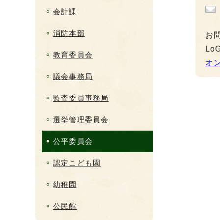
会計課
消防本部
お
L
教育委員会
オ
議会事務局
監査委員事務局
選挙管理委員会
公平委員会
認定こども園
幼稚園
公民館