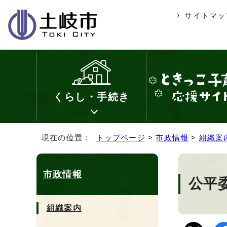
サイトマッ
くらし・手続き
現在の位置：
トップページ
>
市政情報
>
組織案
市政情報
公平
組織案内