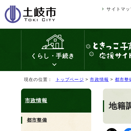
サイトマッ
くらし・手続き
現在の位置：
トップページ
>
市政情報
>
都市整
市政情報
地籍
都市整備