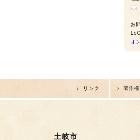
お
L
オ
リンク
著作権
土岐市