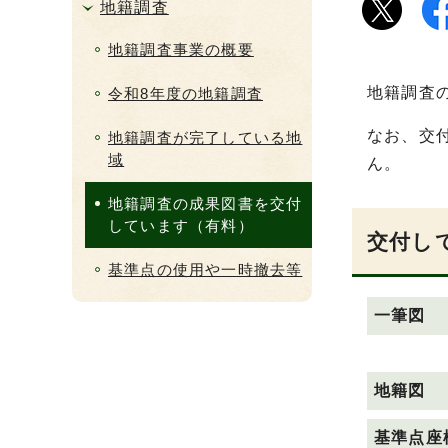
地籍調査
地籍調査事業の概要
地籍調査
令和8年度の地籍調査
なお、交
地籍調査が完了している地
域
ん。
地籍調査の成果図書を交付
しています（有料）
交付し
基準点の使用や一時撤去等
一筆図
地籍図
基準点座