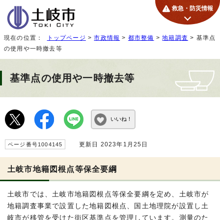
救急・防災情報
現在の位置：
トップページ
>
市政情報
>
都市整備
>
地籍調査
> 基準点
の使用や一時撤去等
基準点の使用や一時撤去等
いいね！
更新日 2023年1月25日
ページ番号1004145
土岐市地籍図根点等保全要綱
土岐市では、土岐市地籍図根点等保全要綱を定め、土岐市が
地籍調査事業で設置した地籍図根点、国土地理院が設置し土
岐市が移管を受けた街区基準点を管理しています。測量のた