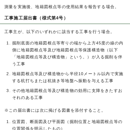
測量を実施後、地籍図根点等の使用結果を報告する場合。
工事施工届出書（様式第4号）
工事主が、以下のいずれかに該当する工事を行う場合。
掘削底面の地籍図根点等寄りの端から上方45度の線の内
側に地籍図根点等及び地籍図根点等保護構造物（以下
「地籍図根点等及び構造物」という。）が入る掘削を伴
う工事
地籍図根点等及び構造物から半径10メートル以内で実施
する杭打ちまたは杭抜き等地盤へ振動を与える工事
その他地籍図根点等及び構造物の効用に支障をきたすお
それのある工事
※この届出書には次に掲げる図書を添付すること。
位置図、断面図及び平面図（掘削位置と地籍図根点等の
位置関係を明示したもの）