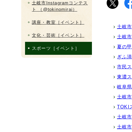
土岐市Instagramコンテス
ト （@tokinomirai）
講座・教室［イベント］
土岐市
文化・芸術［イベント］
土岐市
夏の
スポーツ［イベント］
ぎふ
市民
東濃
岐阜
土岐
TOK
土岐市
土岐市