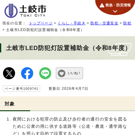
救急・防災情報
現在の位置：
トップページ
>
くらし・手続き
>
防犯・交通安全
>
防犯
> 土岐市LED防犯灯設置補助金（令和8年度）
土岐市LED防犯灯設置補助金（令和8年度）
いいね！
更新日 2026年4月7日
ページ番号1009741
対象
夜間における犯罪の防止及び歩行者の通行の安全を図る
ために公衆の用に供する道路等（公道・農道・通学路な
ど）を照らす目的で設置するもの