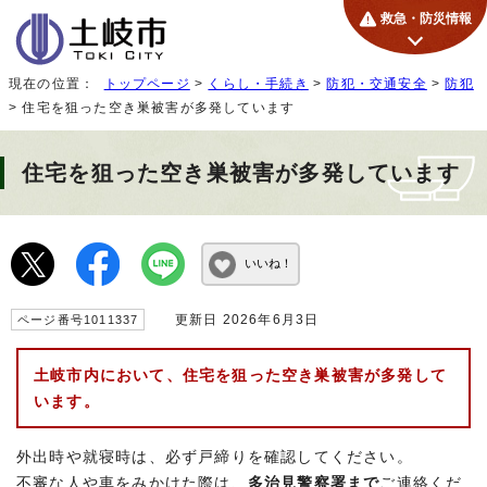
救急・防災情報
現在の位置：
トップページ
>
くらし・手続き
>
防犯・交通安全
>
防犯
> 住宅を狙った空き巣被害が多発しています
住宅を狙った空き巣被害が多発しています
いいね！
更新日 2026年6月3日
ページ番号1011337
土岐市内において、住宅を狙った空き巣被害が多発して
います。
外出時や就寝時は、必ず戸締りを確認してください。
不審な人や車をみかけた際は、
多治見警察署まで
ご連絡くだ