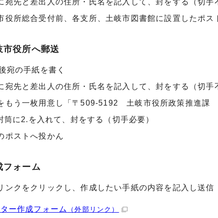
に宛先と差出人の住所・氏名を記入して、封をする（切手
市役所総合受付前、各支所、土岐市図書館に設置したポス
岐市役所へ郵送
年後宛の手紙を書く
に宛先と差出人の住所・氏名を記入して、封をする（切手
をもう一枚用意し「〒509-5192 土岐市役所政策推進課
の封筒に2.を入れて、封をする（切手必要）
のポストへ投かん
成フォーム
リンクをクリックし、作成したい手紙の内容を記入し送信
レター作成フォーム
（外部リンク）