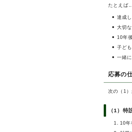
たとえば
達成
大切
10年
子ど
一緒
応募の
次の（1
（1）特
10