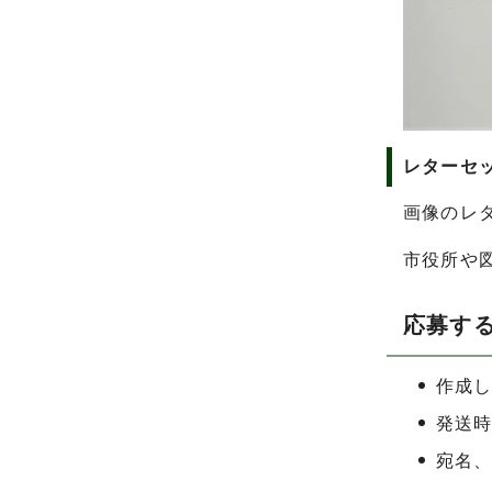
レターセ
画像のレ
市役所や
応募す
作成し
発送
宛名