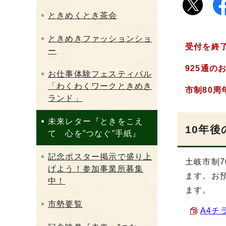
ときめくとき茶会
ときめきファッションショ
受付を終
ー
925通
お仕事体験フェスティバル
「わくわくワークときめき
市制80
ランド」
未来レター『ときをこえ
10年
て 心を”つなぐ”手紙』
記念ポスター掲示で盛り上
土岐市制
げよう！参加事業所募集
ます。お
中！
ます。
市勢要覧
A4チラ