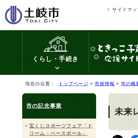
サイトマッ
くらし・手続き
現在の位置：
トップページ
>
市政情報
>
市の概
市の記念事業
未来
宝くじスポーツフェア「ド
リーム・ベースボール」