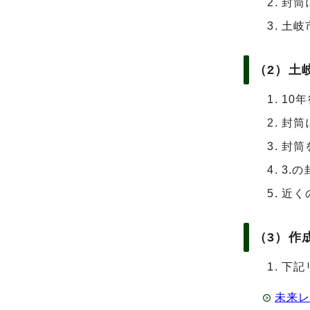
封筒
土岐
（2）土
10
封筒
封筒
3.
近く
（3）作
下記
未来