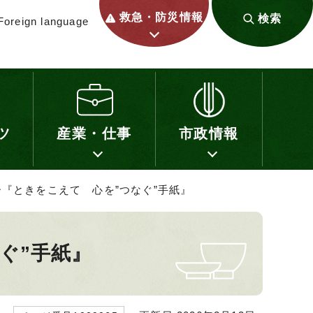
救急・防災情報
検索
Foreign language
ツ
産業・仕事
市政情報
ー『ときをこえて 心を”つなぐ”手紙』
ぐ”手紙』