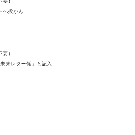
不要）
トへ投かん
不要）
 未来レター係」と記入