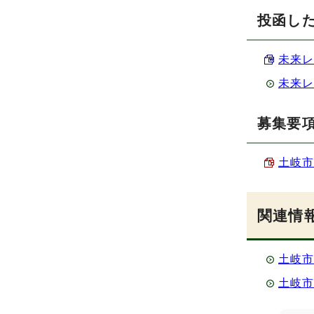
投函し
未来レ
未来
募集要
土岐市
関連情
土岐市
土岐市