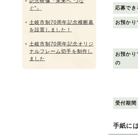
記念映像『未来へ”つな
応募でき
ぐ”』
土岐市制70周年記念横断幕
お預かり
を設置しました！
土岐市制70周年記念オリジ
ナルフレーム切手を制作し
お預かり
ました
の
受付期間
手紙に