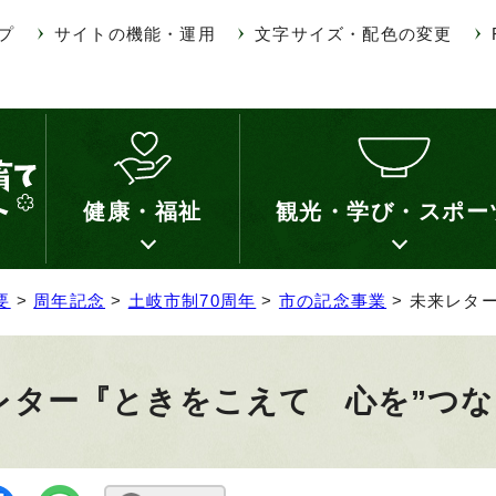
プ
サイトの機能・運用
文字サイズ・配色の変更
健康・福祉
観光・学び・スポー
要
>
周年記念
>
土岐市制70周年
>
市の記念事業
> 未来レタ
レター『ときをこえて 心を”つな