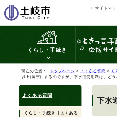
サイトマッ
くらし・手続き
現在の位置：
トップページ
>
よくある質問
>
く
以上)留守にするのですが、下水道使用料は、どう
よくある質問
下水
くらし・手続き［よくある