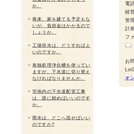
電
か。
経営
将来、家を建てる予定もな
管理
いが、負担金はかかるので
計画
しょうか。
ファ
工場排水は、どうすればよ
いのですか。
お
単独処理浄化槽を使ってい
L
ますが、下水道に切り替え
オ
なければなりませんか。
宅地内の下水道配管工事
は、誰に頼めばいいのです
か。
雨水は、どこへ流せばいい
のですか?