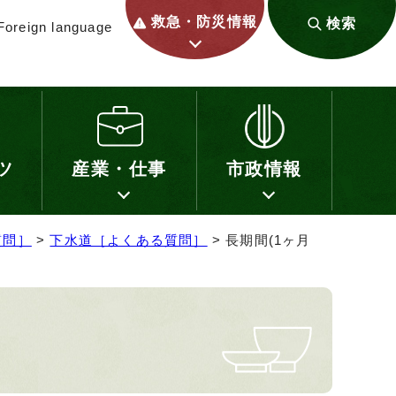
救急・防災情報
検索
Foreign language
ツ
産業・仕事
市政情報
質問］
>
下水道［よくある質問］
> 長期間(1ヶ月