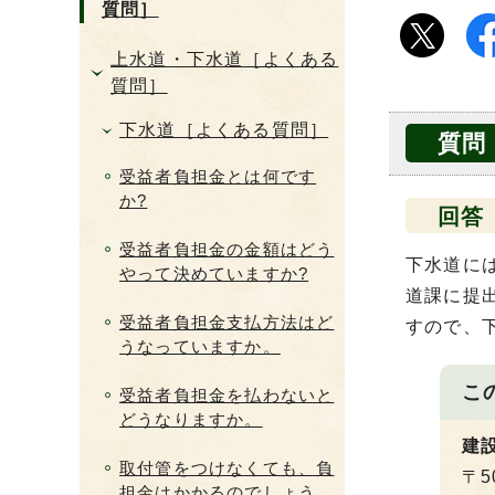
質問］
上水道・下水道［よくある
質問］
下水道［よくある質問］
質問
受益者負担金とは何です
か?
回答
受益者負担金の金額はどう
下水道に
やって決めていますか?
道課に提
受益者負担金支払方法はど
すので、
うなっていますか。
こ
受益者負担金を払わないと
どうなりますか。
建
取付管をつけなくても、負
〒5
担金はかかるのでしょう