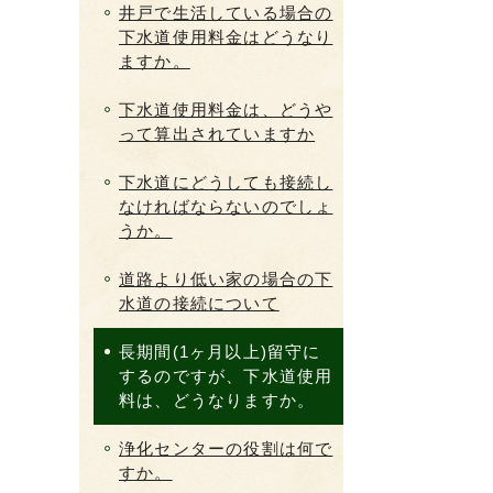
井戸で生活している場合の
下水道使用料金はどうなり
ますか。
下水道使用料金は、どうや
って算出されていますか
下水道にどうしても接続し
なければならないのでしょ
うか。
道路より低い家の場合の下
水道の接続について
長期間(1ヶ月以上)留守に
するのですが、下水道使用
料は、どうなりますか。
浄化センターの役割は何で
すか。