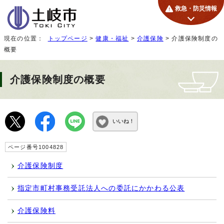
救急・防災情報
現在の位置：
トップページ
>
健康・福祉
>
介護保険
> 介護保険制度の
概要
介護保険制度の概要
いいね！
ページ番号1004828
介護保険制度
指定市町村事務受託法人への委託にかかわる公表
介護保険料