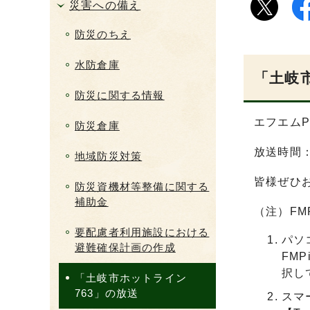
災害への備え
防災のちえ
水防倉庫
「土岐
防災に関する情報
エフエムP
防災倉庫
放送時間：
地域防災対策
皆様ぜひ
防災資機材等整備に関する
補助金
（注）FM
要配慮者利用施設における
パソ
避難確保計画の作成
FM
択し
「土岐市ホットライン
763」の放送
スマ