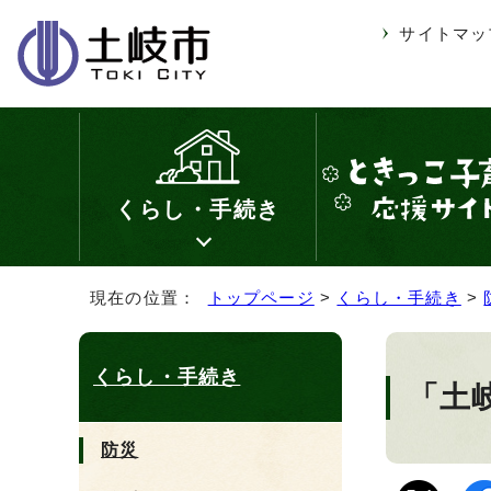
サイトマッ
くらし・手続き
現在の位置：
トップページ
>
くらし・手続き
>
くらし・手続き
「土
防災