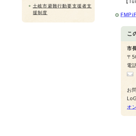
【T
土岐市避難行動要支援者支
援制度
FMP
こ
市
〒5
電話
お
L
オ