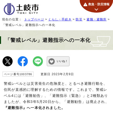
救急・防災情報
現在の位置：
トップページ
>
くらし・手続き
>
防災
>
避難・避難所
>
「警戒レベル」避難指示への一本化
「警戒レベル」避難指示への一本化
いいね！
更新日 2023年2月9日
ページ番号1003786
警戒レベルとは災害発生の危険度と、とるべき避難行動を、
住民が直感的に理解するための情報です。これまで、警戒レ
ベル4には「避難勧告」、「避難指示（緊急）」と2種類あり
ましたが、令和3年5月20日から、「避難勧告」は廃止され、
『避難指示』へ一本化されました。