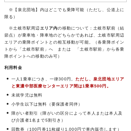
※【泉北団地】内はどこでも乗降可能（ただし、公道上に
限る）
※
土岐市駅周辺
エリア内
の移動について：土岐市駅前（結
節点）が乗車地・降車地のどちらかであれば、土岐市駅周辺
エリアの乗降ポイントとの相互移動が可能。（各乗降ポイン
トから「土岐市駅前」へ または 「土岐市駅前」から各乗
降ポイントへの移動のみ可）
利用料金
一人1乗車につき、一律300円。
ただし、泉北団地エリア
と東濃中部医療センターエリア間は1乗車500円。
未就学児は無料
小学生以下は無料（要保護者同伴）
障がい者割引（障がいの区分によって本人または本人及
び介護者1名まで5割引き）
回数券（100円券11枚綴り1,000円で車内販売します）