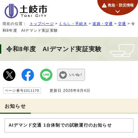
救急・防災情報
現在の位置：
トップページ
>
くらし・手続き
>
道路・交通
>
交通
> 令
和8年度 AIデマンド実証実験
令和8年度 AIデマンド実証実験
いいね！
更新日 2026年8月4日
ページ番号1011170
お知らせ
AIデマンド交通 1台体制での試験運行のお知らせ