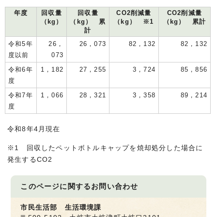
年度
回収量
回収量
CO2削減量
CO2削減量
（kg）
（kg） 累
（kg） ※1
（kg） 累計
計
令和5年
26，
26，073
82，132
82，132
度以前
073
令和6年
1，182
27，255
3，724
85，856
度
令和7年
1，066
28，321
3，358
89，214
度
令和8年4月現在
※1 回収したペットボトルキャップを焼却処分した場合に
発生するCO2
このページに関する
お問い合わせ
市民生活部 生活環境課