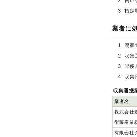
買い
指定
業者に
廃家
収集
郵便
収集
収集運搬
業者名
株式会社
衛藤産業
有限会社