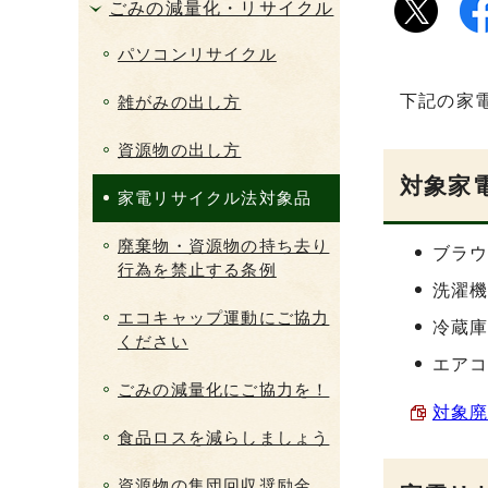
ごみの減量化・リサイクル
パソコンリサイクル
下記の家
雑がみの出し方
資源物の出し方
対象家
家電リサイクル法対象品
廃棄物・資源物の持ち去り
ブラ
行為を禁止する条例
洗濯機
エコキャップ運動にご協力
冷蔵
ください
エア
ごみの減量化にご協力を！
対象廃
食品ロスを減らしましょう
資源物の集団回収奨励金