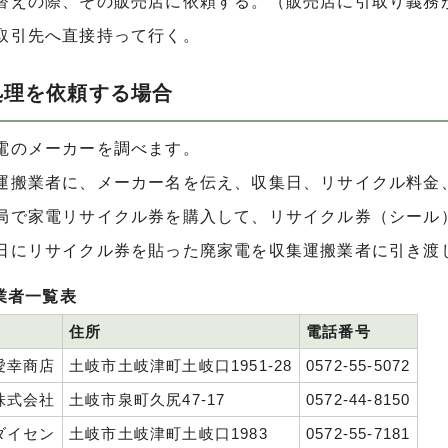
替えの際、その販売店に依頼する。（販売店に引取り義務
取引先へ直接持って行く。
処理を依頼する場合
電のメーカーを調べます。
運搬業者に、メーカー名を伝え、収集日、リサイクル料金
局で家電リサイクル券を購入して、リサイクル券（シール
日にリサイクル券を貼った廃家電を収集運搬業者に引き渡
業者一覧表
住所
電話番号
愛幸商店
土岐市土岐津町土岐口1951-28
0572-55-5072
株式会社
土岐市泉町久尻47-17
0572-44-8150
ダイセン
土岐市土岐津町土岐口1983
0572-55-7181