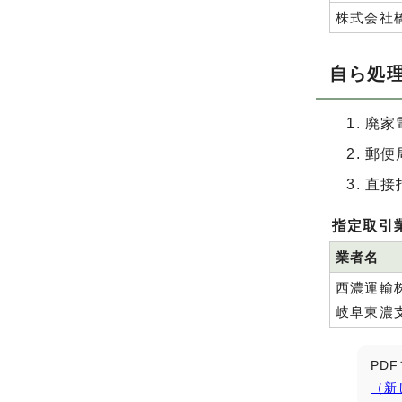
株式会社
自ら処
廃家
郵便
直接
指定取引
業者名
西濃運輸
岐阜東濃
PD
（新