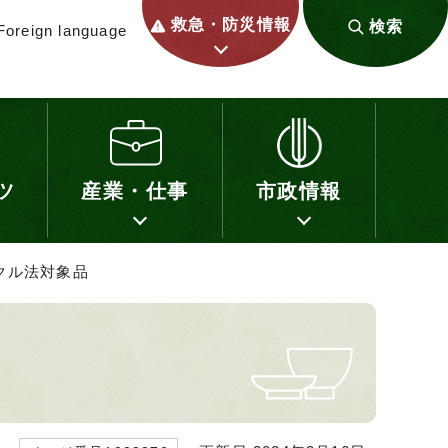
救急・防災情報
検索
Foreign language
ツ
産業・仕事
市政情報
クル法対象品