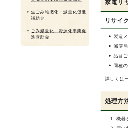
家電リ
生ごみ堆肥化・減量化促進
補助金
リサイ
ごみ減量化、資源化事業促
製造
進奨励金
郵便
品目
同種
詳しくは一
処理方
機器