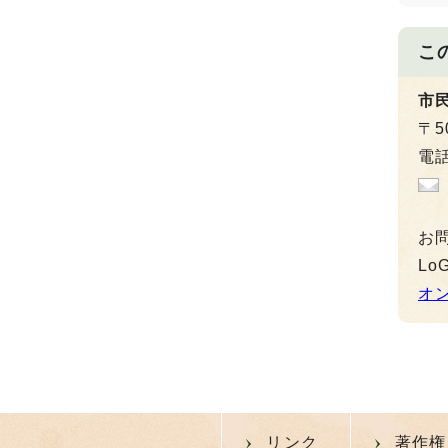
こ
市
〒5
電話
お
L
オ
リンク
著作権