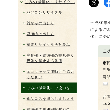
ごみの減量化・リサイクル
パソコンリサイクル
平成30
雑がみの出し方
によるご
資源物の出し方
化」に努
家電リサイクル法対象品
こ
廃棄物・資源物の持ち去り
行為を禁止する条例
市
〒5
エコキャップ運動にご協力
電話
ください
ごみの減量化にご協力を！
お
食品ロスを減らしましょう
L
資源物の集団回収奨励金