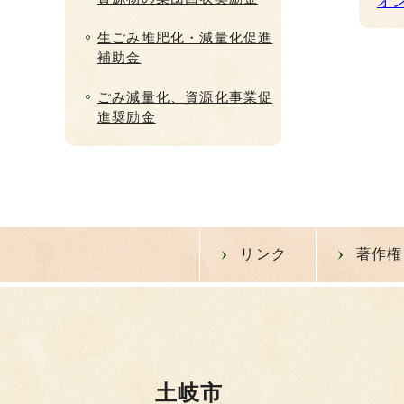
オ
生ごみ堆肥化・減量化促進
補助金
ごみ減量化、資源化事業促
進奨励金
リンク
著作権
土岐市