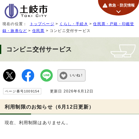
救急・防災情報
現在の位置：
トップページ
>
くらし・手続き
>
住民票・戸籍・印鑑登
録・旅券など
>
住民票
> コンビニ交付サービス
コンビニ交付サービス
いいね！
更新日 2026年6月12日
ページ番号1009154
利用制限のお知らせ（6月12日更新）
現在、利用制限はありません。