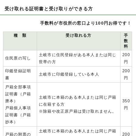
受け取れる証明書と受け取りができる方
手数料が市役所の窓口より100円お得です！
種 類
受け取れる方
手
数
料
土岐市に住民登録がある本人または同じ
200
住民票の写し
世帯の方
円
印鑑登録証明
200
土岐市に印鑑登録している本人
書
円
戸籍全部事項
証明書（戸籍
土岐市に本籍のある本人または同じ戸籍
謄本）
350
に在籍する方
戸籍個人事項
円
※除籍や改正原戸籍は受け取れません。
証明書（戸籍
抄本）
土岐市に本籍のある本人または同じ戸籍
戸籍の附票の
200