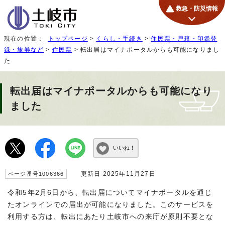
救急・防災情報
現在の位置：
トップページ
>
くらし・手続き
>
住民票・戸籍・印鑑登
録・旅券など
>
住民票
> 転出届はマイナポータルからも可能になりまし
た
転出届はマイナポータルからも可能になり
ました
いいね！
更新日 2025年11月27日
ページ番号1006366
令和5年2月6日から、転出届についてマイナポータルを通じ
たオンラインでの届出が可能になりました。このサービスを
利用する方は、転出にあたり土岐市への来庁が原則不要とな