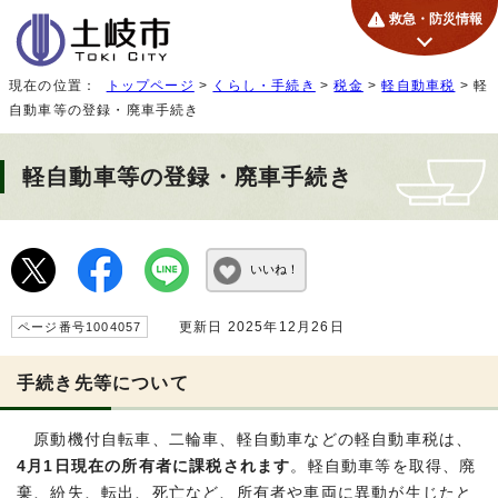
救急・防災情報
現在の位置：
トップページ
>
くらし・手続き
>
税金
>
軽自動車税
> 軽
自動車等の登録・廃車手続き
軽自動車等の登録・廃車手続き
いいね！
更新日 2025年12月26日
ページ番号1004057
手続き先等について
原動機付自転車、二輪車、軽自動車などの軽自動車税は、
4月1日現在の所有者に課税されます
。軽自動車等を取得、廃
棄、紛失、転出、死亡など、所有者や車両に異動が生じたと