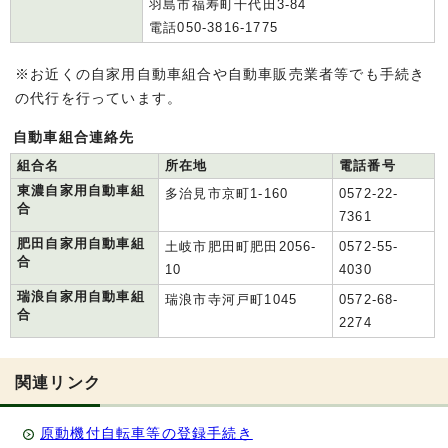
羽島市福寿町千代田3-84
電話050-3816-1775
※お近くの自家用自動車組合や自動車販売業者等でも手続き
の代行を行っています。
自動車組合連絡先
組合名
所在地
電話番号
東濃自家用自動車組
多治見市京町1-160
0572-22-
合
7361
肥田自家用自動車組
土岐市肥田町肥田2056-
0572-55-
合
10
4030
瑞浪自家用自動車組
瑞浪市寺河戸町1045
0572-68-
合
2274
関連リンク
原動機付自転車等の登録手続き