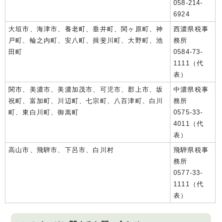
058-214-
6924
大垣市、海津市、養老町、垂井町、関ヶ原町、神
西濃県税事
戸町、輪之内町、安八町、揖斐川町、大野町、池
務所
田町
0584-73-
1111（代
表）
関市、美濃市、美濃加茂市、可児市、郡上市、坂
中濃県税事
祝町、富加町、川辺町、七宗町、八百津町、白川
務所
町、東白川町、御嵩町
0575-33-
4011（代
表）
高山市、飛騨市、下呂市、白川村
飛騨県税事
務所
0577-33-
1111（代
表）