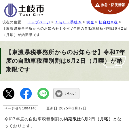
救急・防災情報
現在の位置：
トップページ
>
くらし・手続き
>
税金
>
軽自動車税
>
【東濃県税事務所からのお知らせ】令和7年度の自動車税種別割は6月2日
（月曜）が納期限です
【東濃県税事務所からのお知らせ】令和7年
度の自動車税種別割は6月2日（月曜）が納
期限です
いいね！
更新日 2025年2月12日
ページ番号1004140
令和7年度の自動車税種別割の
納期限は6月2日（月曜）
とな
っております。