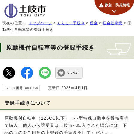
救急・防災情報
現在の位置：
トップページ
>
くらし・手続き
>
税金
>
軽自動車税
> 原
動機付自転車等の登録手続き
原動機付自転車等の登録手続き
いいね！
更新日 2025年4月1日
ページ番号1004058
登録手続きについて
原動機付自転車（125CC以下）、小型特殊自動車を販売店等
で購入、他人から譲受又は土岐市へ転入された場合には、下
記のものをご用意の上登録の手続きをしてください。