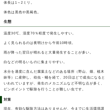
体長は1～2ミリ。
体色は黒色や黒褐色。
生態
温度30℃、湿度70％程度で発生しやすい。
よく見られるのは夜明けから午前10時頃。
雨が降った翌日が晴れると大量発生することが多い。
白などの明るいものに集まりやすい。
水分を適度に含んだ腐葉土などのある場所（野山、畑、植木
鉢等）に産卵し、幼虫・蛹を経て、20日ほどで成虫になると
いわれていますが、発生のメカニズムなど不明な点が多く、
ピンポイントで駆除を行うことが難しい虫です。
対策
現在、有効な駆除方法はありませんが、今までに生活環境課