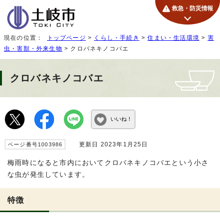
救急・防災情報
現在の位置：
トップページ
>
くらし・手続き
>
住まい・生活環境
>
害
虫・害獣・外来生物
> クロバネキノコバエ
クロバネキノコバエ
いいね！
更新日 2023年1月25日
ページ番号1003986
梅雨時になると市内においてクロバネキノコバエという小さ
な虫が発生しています。
特徴