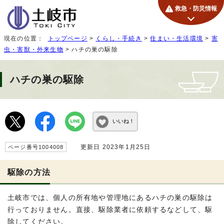
救急・防災情報
現在の位置：
トップページ
>
くらし・手続き
>
住まい・生活環境
>
害
虫・害獣・外来生物
> ハチの巣の駆除
ハチの巣の駆除
いいね！
更新日 2023年1月25日
ページ番号1004008
駆除の方法
土岐市では、個人の所有地や管理地にあるハチの巣の駆除は
行っておりません。直接、駆除業者に依頼するなどして、駆
除してください。