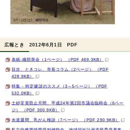
広報とき 2012年6月1日 PDF
表紙-織部茶会（1ページ） （PDF 469.3KB）
目次、ときコレ、市長コラム（2ページ） （PDF
428.9KB）
特集 - 特定健診のススメ（3～5ページ） （PDF
532.0KB）
土砂災害防止月間、平成24年第2回市議会臨時会（6ペー
ジ） （PDF 300.9KB）
水道週間、乳がん検診（7ページ） （PDF 290.9KB）
私立幼稚園就園奨励補助金、地域福祉計画市民委員募集