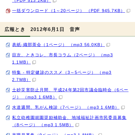
（PDF 513.2KB）
一括ダウンロード（1～20ページ） （PDF 945.7KB）
広報とき 2012年6月1日 音声
表紙-織部茶会（1ページ） （mp3 56.0KB）
目次、ときコレ、市長コラム（2ページ） （mp3
1.1MB）
特集 - 特定健診のススメ（3～5ページ） （mp3
2.7MB）
土砂災害防止月間、平成24年第2回市議会臨時会（6ペー
ジ） （mp3 1.6MB）
水道週間、乳がん検診（7ページ） （mp3 1.6MB）
私立幼稚園就園奨励補助金、地域福祉計画市民委員募集
（8ページ） （mp3 1.5MB）