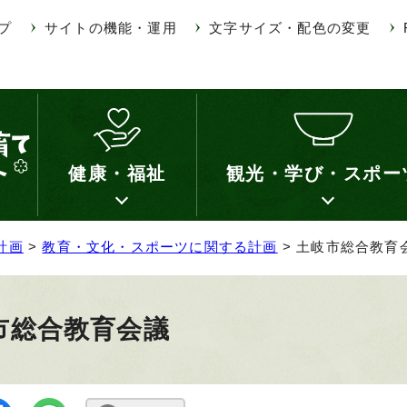
プ
サイトの機能・運用
文字サイズ・配色の変更
健康・福祉
観光・学び・スポー
計画
>
教育・文化・スポーツに関する計画
> 土岐市総合教育
市総合教育会議