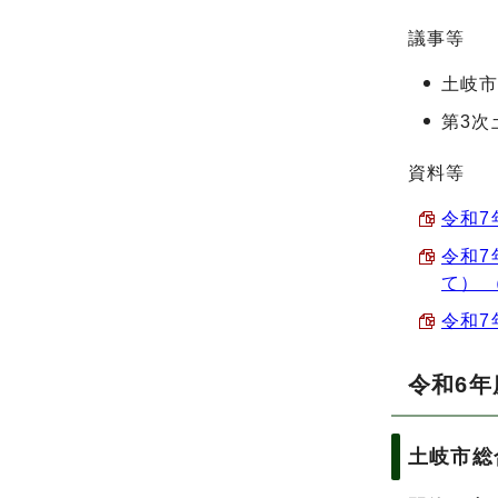
議事等
土岐
第3次
資料等
令和7
令和7
て） （
令和7
令和6年
土岐市総