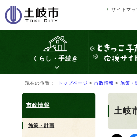
サイトマッ
くらし・手続き
現在の位置：
トップページ
>
市政情報
>
施策・
市政情報
土岐
施策・計画