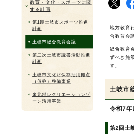
教育・文化・スポーツに関
する計画
第1期土岐市スポーツ推進
地方教育
計画
合教育会
土岐市総合教育会議
総合教育
第二次土岐市読書活動推進
ずべき施
計画
す。
土岐市文化財保存活用拠点
（仮称）整備事業
土岐市
泉北部レクリエーションゾ
ーン活用事業
令和7年
第2回土