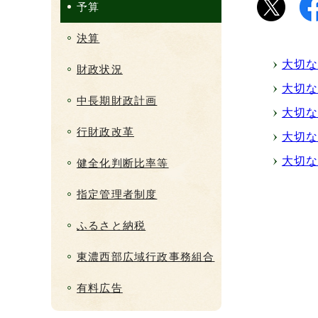
予算
決算
大切な
財政状況
大切な
中長期財政計画
大切な
行財政改革
大切な
大切な
健全化判断比率等
指定管理者制度
ふるさと納税
東濃西部広域行政事務組合
有料広告