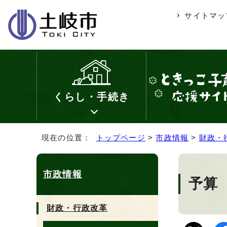
サイトマッ
くらし・手続き
現在の位置：
トップページ
>
市政情報
>
財政・
市政情報
予算
財政・行政改革