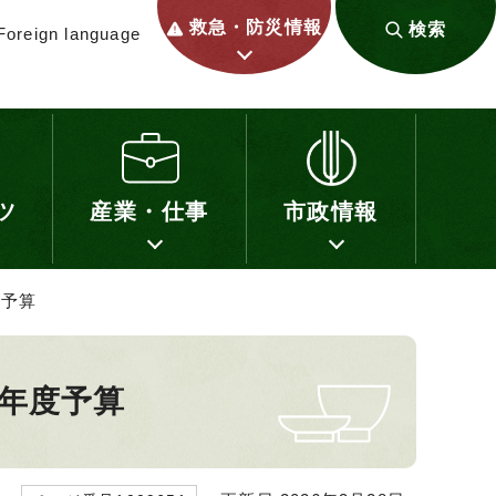
救急・防災情報
検索
Foreign language
ツ
産業・仕事
市政情報
度予算
年度予算