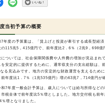
いいね！
年度当初予算の概要
7年度の予算案は、「賃上げと投資が牽引する成長型経済
の115兆5，415億円で、前年度比2．6％（2兆9，698
については、社会保障関係費や人件費の増加が見込まれて
を安定的に提供するために、通常収支分の支出総額は、前年
円になる見込みです。地方の安定的な財政運営を支えるため
前年度比1．7％（1兆535億円）増の63兆7，714億円
和7年度一般会計予算は、歳入については給与所得などの
、市税全体で前年度比5％増としました。地方交付税も前年
．4％増となりました。