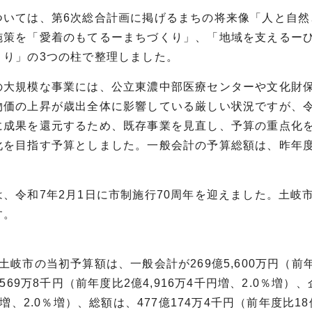
いては、第6次総合計画に掲げるまちの将来像「人と自然
施策を「愛着のもてるーまちづくり」、「地域を支えるー
くり」の3つの柱で整理しました。
大規模な事業には、公立東濃中部医療センターや文化財保
物価の上昇が歳出全体に影響している厳しい状況ですが、
に成果を還元するため、既存事業を見直し、予算の重点化
化を目指す予算としました。一般会計の予算総額は、昨年
、令和7年2月1日に市制施行70周年を迎えました。土岐
す。
土岐市の当初予算額は、一般会計が269億5,600万円（前年
5,569万8千円（前年度比2億4,916万4千円増、2.0％増）
万円増、2.0％増）、総額は、477億174万4千円（前年度比1