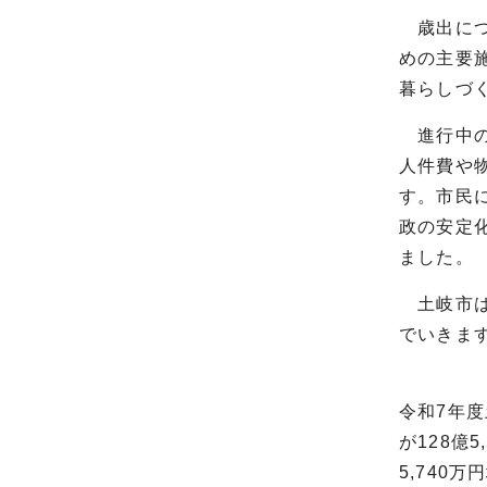
歳出につ
めの主要
暮らしづ
進行中の
人件費や
す。市民
政の安定
ました。
土岐市は
でいきま
令和7年度
が128億
5,740