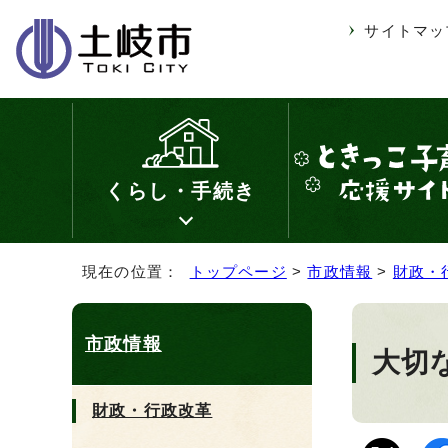
サイトマッ
くらし・手続き
現在の位置：
トップページ
>
市政情報
>
財政・
市政情報
大切
財政・行政改革