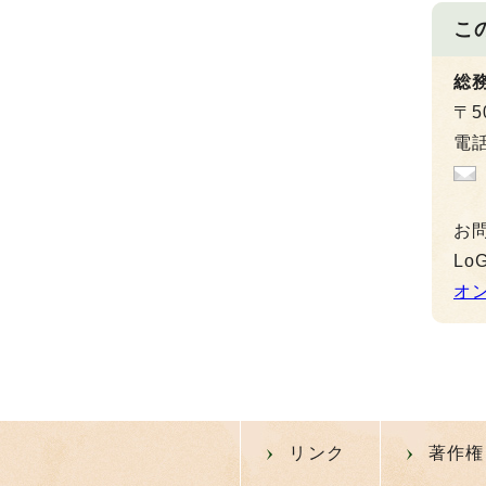
こ
総
〒5
電話
お
L
オ
リンク
著作権