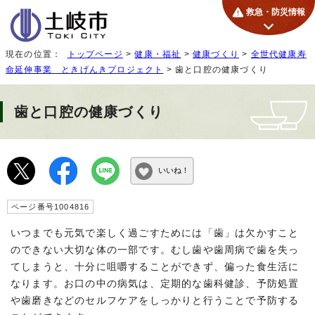
救急・防災情報
現在の位置：
トップページ
>
健康・福祉
>
健康づくり
>
全世代健康寿
命延伸事業 ときげんきプロジェクト
> 歯と口腔の健康づくり
歯と口腔の健康づくり
いいね！
ページ番号1004816
いつまでも元気で楽しく過ごすためには「歯」は欠かすこと
のできない大切な体の一部です。むし歯や歯周病で歯を失っ
てしまうと、十分に咀嚼することができず、偏った食生活に
なります。お口の中の病気は、定期的な歯科健診、予防処置
や歯磨きなどのセルフケアをしっかりと行うことで予防する