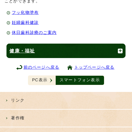
ことができます。
フッ化物塗布
妊婦歯科健診
休日歯科診療のご案内
健康・福祉
前のページへ戻る
トップページへ戻る
PC表示
スマートフォン表示
リンク
著作権