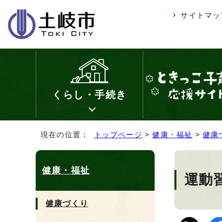
サイトマッ
くらし・手続き
現在の位置：
トップページ
>
健康・福祉
>
健康
健康・福祉
運動
健康づくり