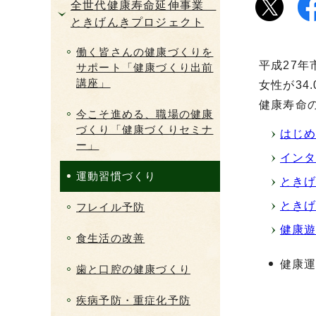
全世代健康寿命延伸事業
ときげんきプロジェクト
働く皆さんの健康づくりを
平成27年
サポート「健康づくり出前
講座」
女性が34
健康寿命
今こそ進める、職場の健康
づくり「健康づくりセミナ
はじめ
ー」
イン
運動習慣づくり
とき
とき
フレイル予防
健康
食生活の改善
健康
歯と口腔の健康づくり
疾病予防・重症化予防