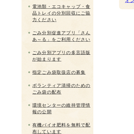
オ
電池類・エコキャップ・食
品トレイの分別回収にご協
力ください
ごみ分別促進アプリ「さん
あ～る」をご利用ください
ごみ分別アプリの多言語版
が始まります
指定ごみ袋取扱店の募集
ボランティア清掃のための
ごみ袋の配布
環境センターの維持管理情
報の公開
有機バイオ肥料を無料で配
布しています