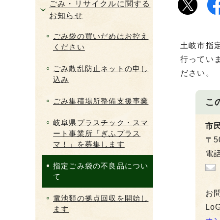
ごみ・リサイクルに関する
お知らせ
ごみ袋の買いだめはお控え
土岐市指
ください
行ってい
ごみ散乱防止ネットの申し
ださい。
込み
ごみ集積場所整備支援事業
こ
岐阜県プラスチック・スマ
市
ート事業所「ぎふプラス
〒5
マ！」を募集します
電話
指定ごみ袋の不良品につい
て
お
電池類の拠点回収を開始し
L
ます