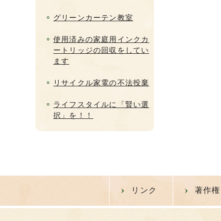
グリーンカーテン教室
使用済みの家庭用インクカ
ートリッジの回収をしてい
ます
リサイクル家電の不法投棄
ライフスタイルに「賢い選
択」を！！
リンク
著作権