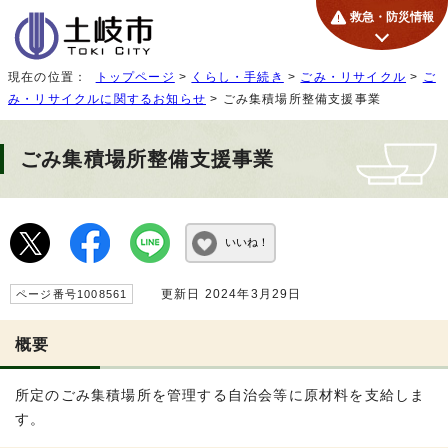
救急・防災情報
現在の位置：
トップページ
>
くらし・手続き
>
ごみ・リサイクル
>
ご
み・リサイクルに関するお知らせ
> ごみ集積場所整備支援事業
ごみ集積場所整備支援事業
いいね！
更新日 2024年3月29日
ページ番号1008561
概要
所定のごみ集積場所を管理する自治会等に原材料を支給しま
す。