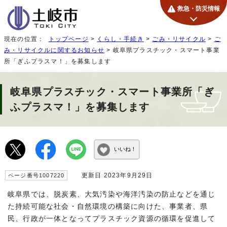
救急・防災情報
現在の位置：
トップページ
>
くらし・手続き
>
ごみ・リサイクル
>
ご
み・リサイクルに関するお知らせ
> 岐阜県プラスチック・スマート事業
所「ぎふプラスマ！」を募集します
岐阜県プラスチック・スマート事業所「ぎ
ふプラスマ！」を募集します
いいね！
更新日 2023年9月29日
ページ番号1007220
岐阜県では、脱炭素、大気汚染や海洋汚染の防止などを通じ
た持続可能な社会・自然環境の構築に向けた、事業者、県
民、行政が一体となってプラスチック資源の循環を促進して