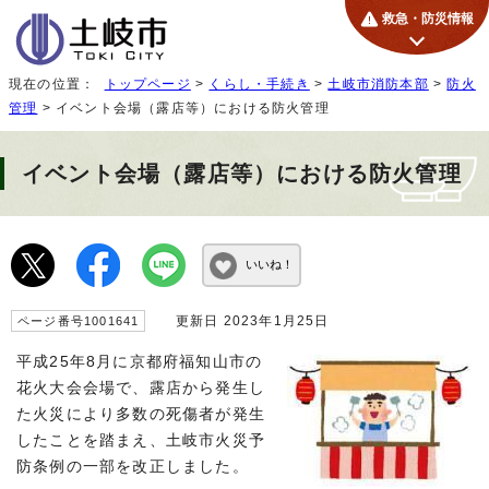
救急・防災情報
現在の位置：
トップページ
>
くらし・手続き
>
土岐市消防本部
>
防火
管理
> イベント会場（露店等）における防火管理
イベント会場（露店等）における防火管理
いいね！
更新日 2023年1月25日
ページ番号1001641
平成25年8月に京都府福知山市の
花火大会会場で、露店から発生し
た火災により多数の死傷者が発生
したことを踏まえ、土岐市火災予
防条例の一部を改正しました。