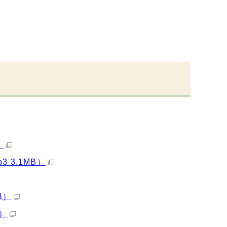
）
3.1MB）
B）
）