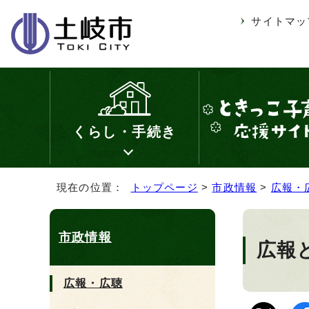
サイトマッ
くらし・手続き
現在の位置：
トップページ
>
市政情報
>
広報・
市政情報
広報と
広報・広聴