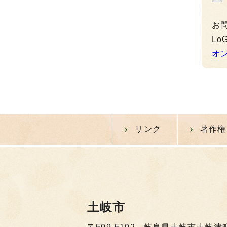
お
L
オ
リンク
著作権
土岐市