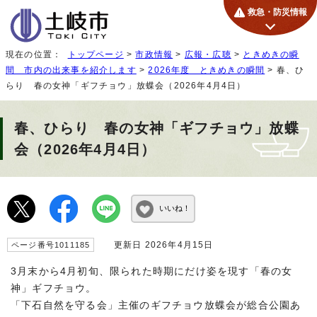
救急・防災情報
現在の位置：
トップページ
>
市政情報
>
広報・広聴
>
ときめきの瞬
間 市内の出来事を紹介します
>
2026年度 ときめきの瞬間
> 春、ひ
らり 春の女神「ギフチョウ」放蝶会（2026年4月4日）
春、ひらり 春の女神「ギフチョウ」放蝶
会（2026年4月4日）
いいね！
更新日 2026年4月15日
ページ番号1011185
3月末から4月初旬、限られた時期にだけ姿を現す「春の女
神」ギフチョウ。
「下石自然を守る会」主催のギフチョウ放蝶会が総合公園あ