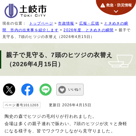
救急・防災情報
現在の位置：
トップページ
>
市政情報
>
広報・広聴
>
ときめきの瞬
間 市内の出来事を紹介します
>
2026年度 ときめきの瞬間
> 親子で
見守る、7頭のヒツジの衣替え（2026年4月15日）
親子で見守る、7頭のヒツジの衣替え
（2026年4月15日）
いいね！
更新日 2026年4月15日
ページ番号1011203
陶史の森でヒツジの毛刈りが行われました。
会場は多くの親子連れで賑わい、7頭のヒツジが次々と身軽
になる様子を、皆でワクワクしながら見守りました。